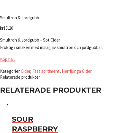
Smultron & Jordgubb
kr
15,20
Smultron & Jordgubb – Söt Cider
Fruktig i smaken med inslag av smultron och jordgubbar.
Köp här.
Kategorier
Cider
,
Fast sortiment
,
Herrljunga Cider
Relaterade produkter
RELATERADE PRODUKTER
SOUR
RASPBERRY