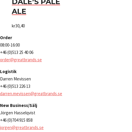
DALE’S PALE
ALE
kr
30,40
Order
08:00-16:00
+46 (0)513 25 40 06
order@greatbrands.se
Logistik
Darren Mevissen
+46 (0)513 226 13
darren.mevissen@greatbrands.se
New Business/Sälj
Jörgen Hasselqvist
+46 (0)704 915 858
jorgen@greatbrands.se