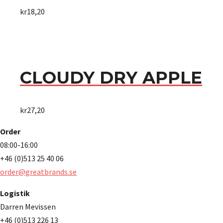
kr
18,20
CLOUDY DRY APPLE
kr
27,20
Order
08:00-16:00
+46 (0)513 25 40 06
order@greatbrands.se
Logistik
Darren Mevissen
+46 (0)513 226 13