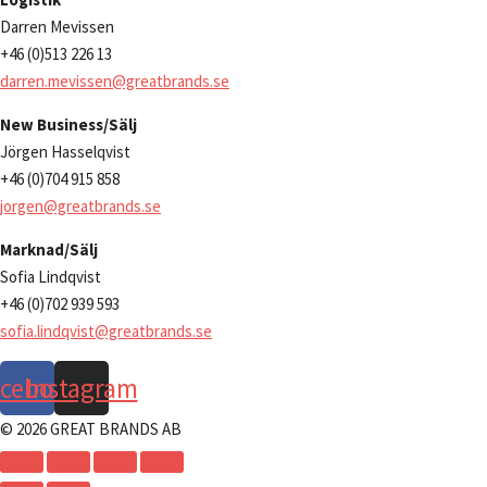
Darren Mevissen
+46 (0)513 226 13
darren.mevissen@greatbrands.se
New Business/Sälj
Jörgen Hasselqvist
+46 (0)704 915 858
jorgen@greatbrands.se
Marknad/Sälj
Sofia Lindqvist
+46 (0)702 939 593
sofia.lindqvist@greatbrands.se
acebook
Instagram
© 2026 GREAT BRANDS AB