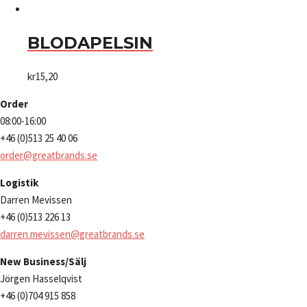
BLODAPELSIN
kr
15,20
Order
08:00-16:00
+46 (0)513 25 40 06
order@greatbrands.se
Logistik
Darren Mevissen
+46 (0)513 226 13
darren.mevissen@greatbrands.se
New Business/Sälj
Jörgen Hasselqvist
+46 (0)704 915 858