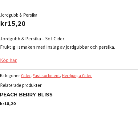
Jordgubb & Persika
kr
15,20
Jordgubb & Persika – Söt Cider
Fruktig i smaken med inslag av jordgubbar och persika.
Köp här.
Kategorier
Cider
,
Fast sortiment
,
Herrljunga Cider
Relaterade produkter
PEACH BERRY BLISS
kr
18,20